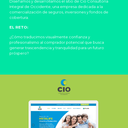
Diseñamos y desarrollamos el sitio de Cio Consultoría
Integral de Occidente, una empresa dedicada a la
comercialización de seguros, inversiones y fondos de
cobertura.
EL RETO:
¿Cómo traducimos visualmente confianza y
profesionalismo al comprador potencial que busca
generar trascendencia y tranquilidad para un futuro
próspero?