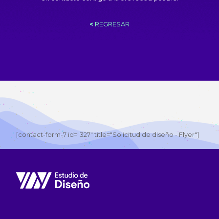
<
REGRESAR
[contact-form-7 id="327" title="Solicitud de diseño - Flyer"]